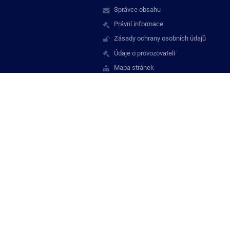
Správce obsahu
Právní informace
Zásady ochrany osobních údajů
Údaje o provozovateli
Mapa stránek
Kontakt
Staňte se naším
fanouškem