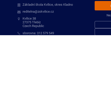
Základní škola Kvílice, okres Kladno
reditelna@zskvilice.cz
Ne
Kvílice 38
27375 Třebíz
Czech Republic
sborovna: 312 579 549
ředitelka ZŠ: 722 167 230
školní jídelna: 703 125 459
ehmmn2s
27-7169290287/0100
70995044
102102457
reditelna@zskvilice.cz
722 167 230