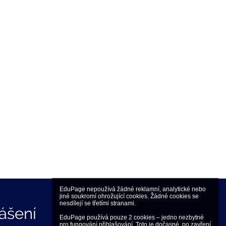
EduPage nepoužívá žádné reklamní, analytické nebo 
jiné soukromí ohrožující cookies. Žádné cookies se 
nesdílejí se třetími stranami.

lášení
EduPage používá pouze 2 cookies – jedno nezbytné 
pro fungování přihlašování. Toto je dočasné, po zavření 