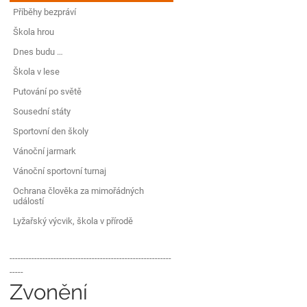
Příběhy bezpráví
Škola hrou
Dnes budu …
Škola v lese
Putování po světě
Sousední státy
Sportovní den školy
Vánoční jarmark
Vánoční sportovní turnaj
Ochrana člověka za mimořádných
událostí
Lyžařský výcvik, škola v přírodě
-----------------------------------------------------------
-----
Zvonění