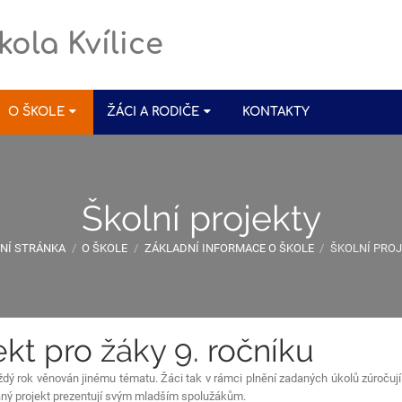
kola Kvílice
O ŠKOLE
ŽÁCI A RODIČE
KONTAKTY
Školní projekty
NÍ STRÁNKA
/
O ŠKOLE
/
ZÁKLADNÍ INFORMACE O ŠKOLE
/
ŠKOLNÍ PRO
kt pro žáky 9. ročníku
aždý rok věnován jinému tématu. Žáci tak v rámci plnění zadaných úkolů zúročují
aný projekt prezentují svým mladším spolužákům.