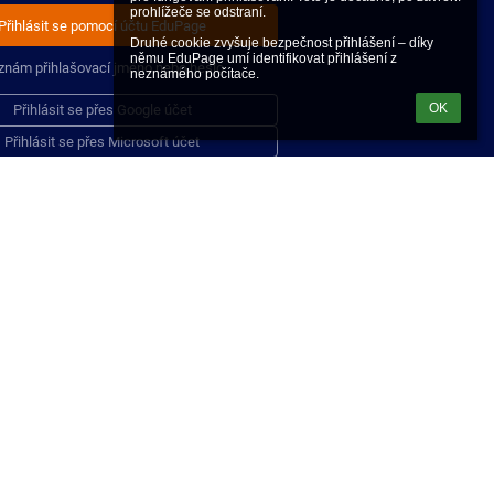
prohlížeče se odstraní.

Přihlásit se pomocí účtu EduPage
Druhé cookie zvyšuje bezpečnost přihlášení – díky 
němu EduPage umí identifikovat přihlášení z 
znám přihlašovací jméno nebo heslo
neznámého počítače.
OK
Přihlásit se přes Google účet
Přihlásit se přes Microsoft účet