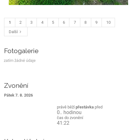
1
2
3
4
5
6
7
8
9
10
Další
Fotogalerie
zatím žádné údaje
Zvonění
Pátek 7. 8. 2026
právě běží
přestávka
před
0.. hodinou
čas do zvonění
41:21