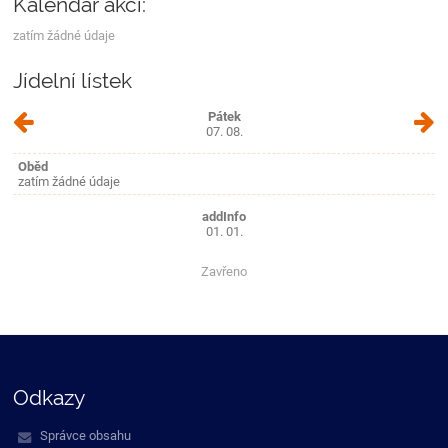
Kalendář akcí:
zatím žádné údaje
Jídelní lístek
Pátek
07. 08.
Oběd
zatím žádné údaje
addInfo
01. 01.
Zavřeno
Odkazy
Správce obsahu