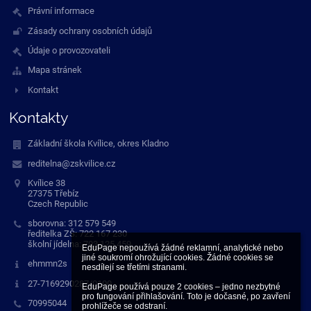
Právní informace
Zásady ochrany osobních údajů
Údaje o provozovateli
Mapa stránek
Kontakt
Kontakty
Základní škola Kvílice, okres Kladno
reditelna@zskvilice.cz
Kvílice 38
27375 Třebíz
Czech Republic
sborovna: 312 579 549
ředitelka ZŠ: 722 167 230
školní jídelna: 703 125 459
EduPage nepoužívá žádné reklamní, analytické nebo 
jiné soukromí ohrožující cookies. Žádné cookies se 
ehmmn2s
nesdílejí se třetími stranami.

27-7169290287/0100
EduPage používá pouze 2 cookies – jedno nezbytné 
pro fungování přihlašování. Toto je dočasné, po zavření 
70995044
prohlížeče se odstraní.
