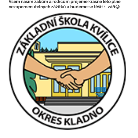
Všem našim žákům a rodičům přejeme krásné léto plné
nezapomenutelných zážitků a budeme se těšit 1. září😉