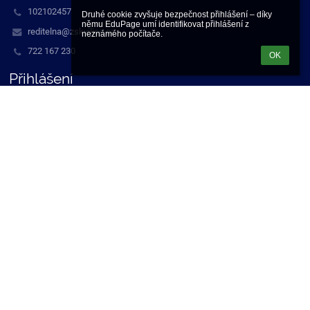
102102457
Druhé cookie zvyšuje bezpečnost přihlášení – díky 
němu EduPage umí identifikovat přihlášení z 
reditelna@zskvilice.cz
neznámého počítače.
722 167 230
OK
Přihlášení
Přihlásit se pomocí účtu EduPage
Neznám přihlašovací jméno nebo heslo
Přihlásit se přes Google účet
Přihlásit se přes Microsoft účet
Staňte se naším fanouškem
Bezbariérová verze
Powered by
aSc EduPage