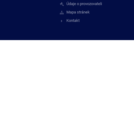
Údaje o provozovateli
Mapa stránek
Kontakt
Staňte se naší
fanouškem