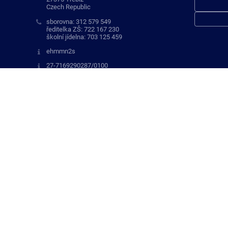
Czech Republic
sborovna: 312 579 549
ředitelka ZŠ: 722 167 230
školní jídelna: 703 125 459
ehmmn2s
27-7169290287/0100
70995044
102102457
reditelna@zskvilice.cz
722 167 230
m