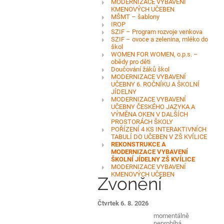
MODERNIZACE VYBAVENÍ
KMENOVÝCH UČEBEN
MŠMT – šablony
IROP
SZIF – Program rozvoje venkova
SZIF – ovoce a zelenina, mléko do
škol
WOMEN FOR WOMEN, o.p.s. –
obědy pro děti
Doučování žáků škol
MODERNIZACE VYBAVENÍ
UČEBNY 6. ROČNÍKU A ŠKOLNÍ
JÍDELNY
MODERNIZACE VYBAVENÍ
UČEBNY ČESKÉHO JAZYKA A
VÝMĚNA OKEN V DALŠÍCH
PROSTORÁCH ŠKOLY
POŘÍZENÍ 4 KS INTERAKTIVNÍCH
TABULÍ DO UČEBEN V ZŠ KVÍLICE
REKONSTRUKCE A
MODERNIZACE VYBAVENÍ
ŠKOLNÍ JÍDELNY ZŠ KVÍLICE
MODERNIZACE VYBAVENÍ
KMENOVÝCH UČEBEN
Zvonění
Čtvrtek 6. 8. 2026
momentálně
neprobíhá