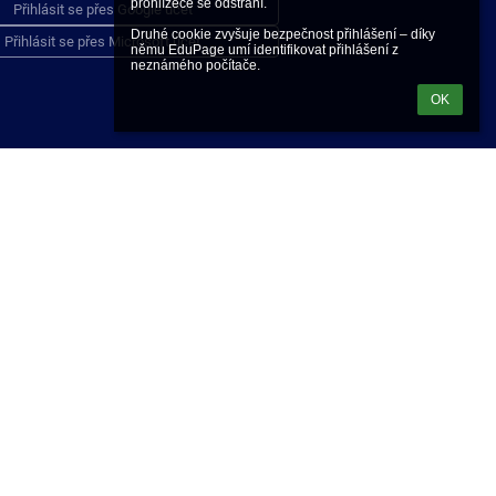
prohlížeče se odstraní.

Přihlásit se přes Google účet
Druhé cookie zvyšuje bezpečnost přihlášení – díky 
Přihlásit se přes Microsoft účet
němu EduPage umí identifikovat přihlášení z 
neznámého počítače.
OK