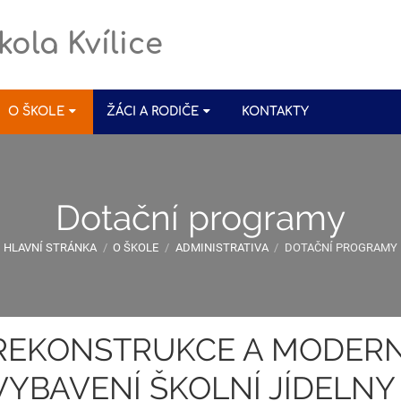
kola Kvílice
O ŠKOLE
ŽÁCI A RODIČE
KONTAKTY
Dotační programy
HLAVNÍ STRÁNKA
/
O ŠKOLE
/
ADMINISTRATIVA
/
DOTAČNÍ PROGRAMY
REKONSTRUKCE A MODERN
VYBAVENÍ ŠKOLNÍ JÍDELNY 