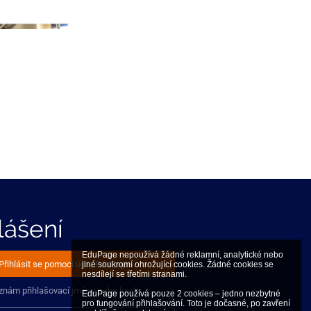
lášení
EduPage nepoužívá žádné reklamní, analytické nebo 
Přihlásit se pomocí účtu EduPage
jiné soukromí ohrožující cookies. Žádné cookies se 
nesdílejí se třetími stranami.

znám přihlašovací jméno nebo heslo
EduPage používá pouze 2 cookies – jedno nezbytné 
pro fungování přihlašování. Toto je dočasné, po zavření 