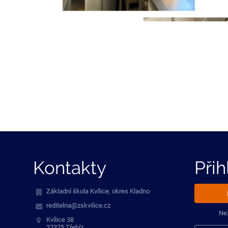
Kontakty
Přih
Základní škola Kvílice, okres Kladno
reditelna@zskvilice.cz
Ne
Kvílice 38
27375 Třebíz